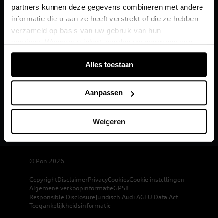
partners kunnen deze gegevens combineren met andere
informatie die u aan ze heeft verstrekt of die ze hebben
verzameld op basis van uw gebruik van hun
services. Wanneer u inlogt, worden uw gegevens van
verschillende apparaten of browsers samengevoegd via
Alles toestaan
de extra verwerkte login-ID.
Aanpassen
Weigeren
© Pon 2026
Copyright
Disclaimer
Privacy
Cookies
Cookie instellingen
Algemene verkoopinformatie
GPSR
Responsible Disclosure
Juridisch Audi AG
EU Data Act
Toegankelijkheidsinformatie